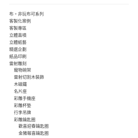
布。非玩布可系列
客製化案例
客製專區
立體直噴
立體紙藝
精選企劃
紙品印刷
雷射雕刻
寵物碗架
雷射切割木裝飾
木磁鐵
名片座
彩雕手機座
彩雕杯墊
行李吊牌
彩雕鑰匙圈
歡喜迎春鑰匙圈
金豬報喜鑰匙圈