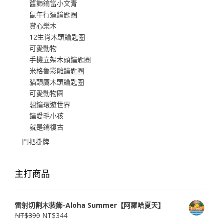
舊飾鑰當小文青
鼠年行運鑰匙圈
賞心樂木
12生肖木頭鑰匙圈
可愛動物
手機立架木頭鑰匙圈
米格魯彩雕鑰匙圈
貓頭鷹木頭鑰匙圈
可愛動物園
想鑰環遊世界
鑰愛毛小孩
就是鑰復古
門把掛牌
主打商品
雷射切割木裝飾-Aloha Summer【阿羅哈夏天】
NT$
390
NT$
344