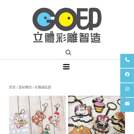
首頁
/
雷射雕刻
/ 彩雕鑰匙圈