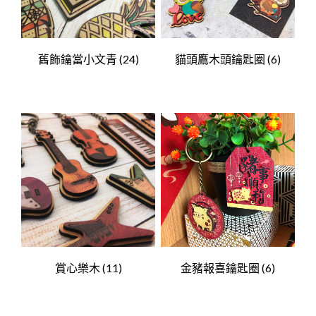
舊飾鑰當小文青
(24)
貓頭鷹木頭鑰匙圈
(6)
賞心樂木
(11)
金豬報喜鑰匙圈
(6)