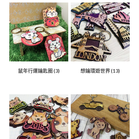
鼠年行運鑰匙圈
(3)
想鑰環遊世界
(13)