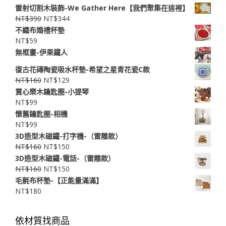
雷射切割木裝飾-We Gather Here【我們聚集在這裡】
NT$
390
NT$
344
不織布婚禮杯墊
NT$
59
無框畫-伊果鐵人
復古花磚陶瓷吸水杯墊-希望之星青花瓷C款
NT$
160
NT$
129
賞心樂木鑰匙圈-小提琴
NT$
99
懷舊鑰匙圈-相機
NT$
99
3D造型木磁鐵-打字機-（雷雕款）
NT$
160
NT$
150
3D造型木磁鐵-電話-（雷雕款）
NT$
160
NT$
150
毛氈布杯墊-【正能量滿滿】
NT$
180
依材質找商品