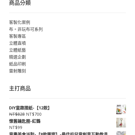
商品分類
客製化案例
布。非玩布可系列
客製專區
立體直噴
立體紙藝
精選企劃
紙品印刷
雷射雕刻
主打商品
DIY童趣摺紙-【12款】
NT$
828
NT$
700
懷舊鑰匙圈-紅鶴
NT$
99
童畫美食派對-【8款圖案】-最佳的兒童創意互動教具