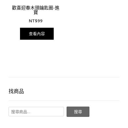
歡喜迎春木頭鑰匙圈-進
寶
NT$
99
查看內容
找商品
搜尋