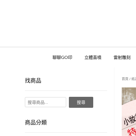
聊聊GO印
立體直噴
雷射雕刻
首頁
/
紙
找商品
搜尋
商品分類