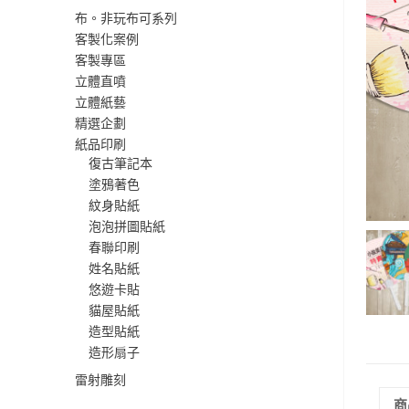
布。非玩布可系列
客製化案例
客製專區
立體直噴
立體紙藝
精選企劃
紙品印刷
復古筆記本
塗鴉著色
紋身貼紙
泡泡拼圖貼紙
春聯印刷
姓名貼紙
悠遊卡貼
貓屋貼紙
造型貼紙
造形扇子
雷射雕刻
商