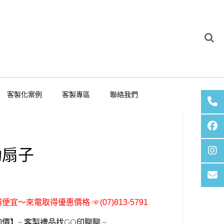
客製化案例
客製專區
聯絡我們
動扇子
便宜～來電取得優惠價格 ☞(07)813-5791
價】~ 客製禮品找GO印聊聊 ~