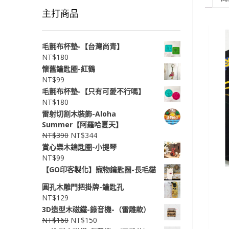
主打商品
毛氈布杯墊-【台灣尚青】
NT$
180
懷舊鑰匙圈-紅鶴
NT$
99
毛氈布杯墊-【只有可愛不行嗎】
NT$
180
雷射切割木裝飾-Aloha
Summer【阿羅哈夏天】
NT$
390
NT$
344
賞心樂木鑰匙圈-小提琴
NT$
99
【GO印客製化】寵物鑰匙圈-長毛貓
圓孔木雕門把掛牌-鑰匙孔
NT$
129
3D造型木磁鐵-錄音機-（雷雕款）
NT$
160
NT$
150