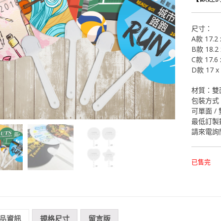
尺寸：
A款 17.2 
B款 18.2 
C款 17.6 
D款 17 x 
材質：雙
包裝方式
可單面 /
最低訂製數
請來電詢問
已售完
品資訊
規格尺寸
留言版