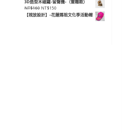
3D造型木磁鐵-留聲機-（雷雕款）
NT$
160
NT$
150
【視放設計】-花蓮媽祖文化季活動帽