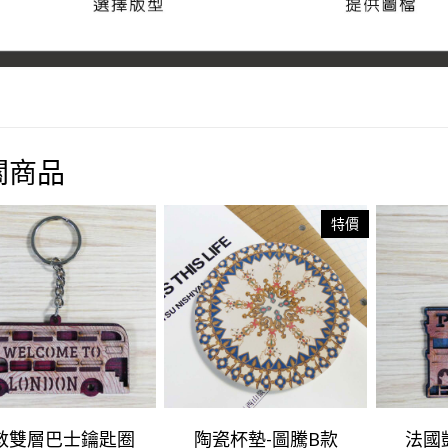
關商品
特價
敦雙層巴士鑰匙圈
陶瓷杯墊-圖騰B款
法國