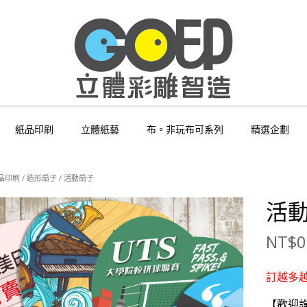
紙品印刷
立體紙藝
布。非玩布可系列
精選企劃
品印刷
/
造形扇子
/ 活動扇子
活
NT$
0
訂越多越
【歡迎詢