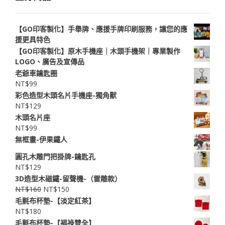
【GO印客製化】手舉牌、應援手牌印刷服務，讓您的應
援更具特色
【GO印客製化】原木手機座｜木頭手機架｜專業製作
LOGO、廣告及宣傳品
老爺車鑰匙圈
NT$
99
彩色造型木頭名片手機座-獨角獸
NT$
129
木頭名片座
NT$
99
無框畫-伊果鐵人
圓孔木雕門把掛牌-鑰匙孔
NT$
129
3D造型木磁鐵-留聲機-（雷雕款）
NT$
160
NT$
150
毛氈布杯墊-【淡定紅茶】
NT$
180
毛氈布杯墊-【褔祿雙全】