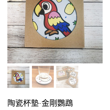
陶瓷杯墊-金剛鸚鵡