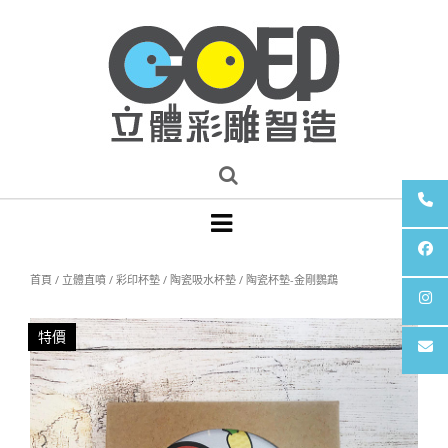
首頁
/
立體直噴
/
彩印杯墊
/
陶瓷吸水杯墊
/ 陶瓷杯墊-金剛鸚鵡
特價