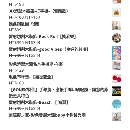
NT$
180
3D造型木磁鐵-打字機-（雷雕款）
NT$
160
NT$
150
懷舊鑰匙圈-相機
NT$
99
雷射切割木裝飾-Rock Roll【搖滾樂】
NT$
390
NT$
344
雷射切割木裝飾-good Vibes【良好的共鳴】
NT$
390
NT$
344
彩色造型木頭名片手機座-羊駝
NT$
129
毛氈布杯墊-【褔祿雙全】
NT$
180
【GO印客製化】手舉牌、應援手牌印刷服務，讓您的應
援更具特色
雷射切割木裝飾-Beach 【 ​海灘】
NT$
390
NT$
344
無障礙之家-彩色雙層木頭baby小狗鑰匙圈