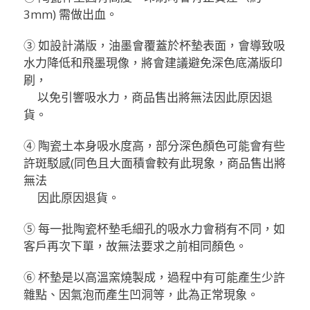
3mm) 需做出血。
③ 如設計滿版，油墨會覆蓋於杯墊表面，會導致吸
水力降低和飛墨現像，將會建議避免深色底滿版印
刷，
以免引響吸水力，商品售出將無法因此原因退
貨。
④ 陶瓷土本身吸水度高，部分深色顏色可能會有些
許斑駁感(同色且大面積會較有此現象，商品售出將
無法
因此原因退貨。
⑤ 每一批陶瓷杯墊毛細孔的吸水力會稍有不同，如
客戶再次下單，故無法要求之前相同顏色。
⑥ 杯墊是以高溫窯燒製成，過程中有可能產生少許
雜點、因氣泡而產生凹洞等，此為正常現象。