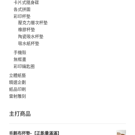
卡片式隨身碟
各式拼圖
彩印杯墊
壓克力層次杯墊
橡膠杯墊
陶瓷吸水杯墊
吸水紙杯墊
手機殼
無框畫
彩印鑰匙圈
立體紙藝
精選企劃
紙品印刷
雷射雕刻
主打商品
毛氈布杯墊-【正能量滿滿】