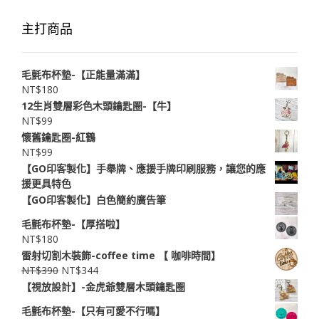
主打商品
毛氈布杯墊-【正能量滿滿】
NT$
180
12生肖雙層彩色木頭鑰匙圈-【牛】
NT$
99
懷舊鑰匙圈-紅鶴
NT$
99
【GO印客製化】手舉牌、應援手牌印刷服務，讓您的應
援更具特色
【GO印客製化】白色簡約廣告筆
毛氈布杯墊-【厚搭啦】
NT$
180
雷射切割木裝飾-coffee time 【 ​咖啡時間】
NT$
390
NT$
344
【視放設計】-金虎爺雙層木頭鑰匙圈
毛氈布杯墊-【只有可愛不行嗎】