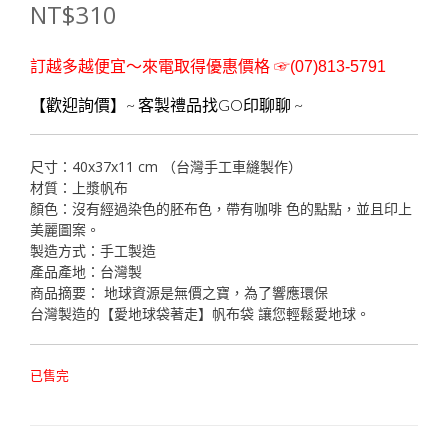
NT$
310
訂越多越便宜～來電取得優惠價格 ☞(07)813-5791
【歡迎詢價】~ 客製禮品找GO印聊聊 ~
尺寸：40x37x11 cm （台灣手工車縫製作）
材質：上漿帆布
顏色：沒有經過染色的胚布色，帶有咖啡 色的點點，並且印上
美麗圖案。
製造方式：手工製造
產品產地：台灣製
商品摘要： 地球資源是無價之寶，為了響應環保
台灣製造的【愛地球袋著走】帆布袋 讓您輕鬆愛地球。
已售完