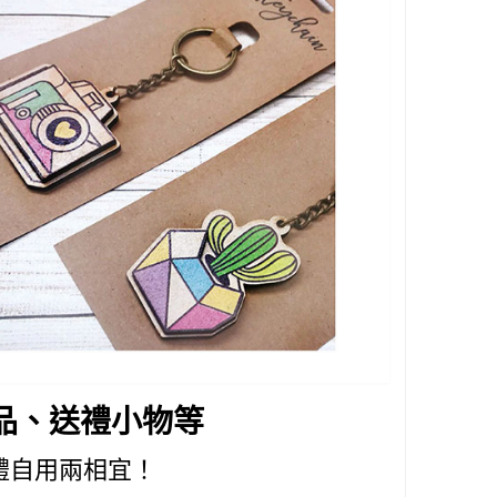
品、送禮小物等
禮自用兩相宜！