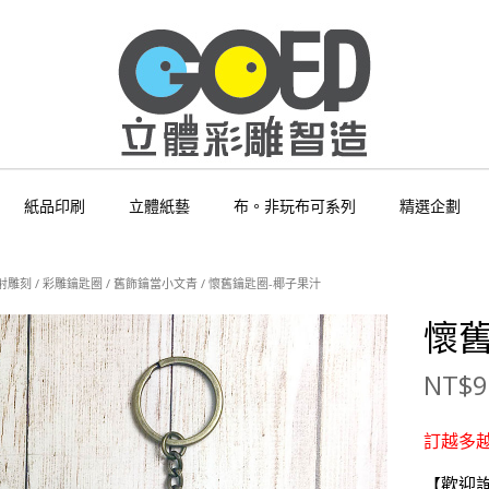
紙品印刷
立體紙藝
布。非玩布可系列
精選企劃
射雕刻
/
彩雕鑰匙圈
/
舊飾鑰當小文青
/ 懷舊鑰匙圈-椰子果汁
懷
NT$
9
訂越多越
【歡迎詢