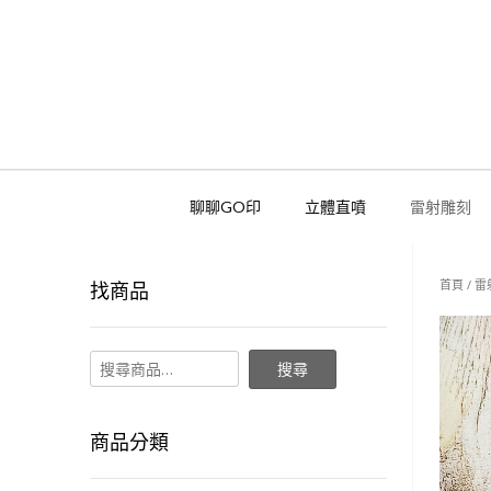
聊聊GO印
立體直噴
雷射雕刻
首頁
/
雷
找商品
搜尋
商品分類