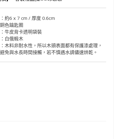
6 x 7 cm / 厚度 0.6cm
古銅色鑰匙圈
式：牛皮背卡透明袋裝
質：白俄椴木
式：木料非耐水性，所以木頭表面都有保護漆處理，
請避免與水長時間接觸，若不慎遇水請儘速烘乾。