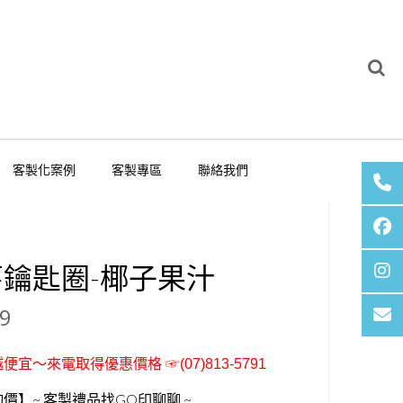
客製化案例
客製專區
聯絡我們
舊鑰匙圈-椰子果汁
9
便宜～來電取得優惠價格 ☞(07)813-5791
價】~ 客製禮品找GO印聊聊 ~