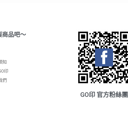
製商品吧～
須知
GO印
我們
GO印 官方粉絲團