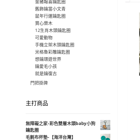
金豬報喜鑰匙圈
舊飾鑰當小文青
鼠年行運鑰匙圈
賞心樂木
12生肖木頭鑰匙圈
可愛動物
手機立架木頭鑰匙圈
米格魯彩雕鑰匙圈
想鑰環遊世界
鑰愛毛小孩
就是鑰復古
門把掛牌
主打商品
無障礙之家-彩色雙層木頭baby小狗
鑰匙圈
毛氈布杯墊-【海洋台灣】