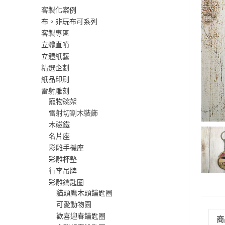
客製化案例
布。非玩布可系列
客製專區
立體直噴
立體紙藝
精選企劃
紙品印刷
雷射雕刻
寵物碗架
雷射切割木裝飾
木磁鐵
名片座
彩雕手機座
彩雕杯墊
行李吊牌
彩雕鑰匙圈
貓頭鷹木頭鑰匙圈
可愛動物園
歡喜迎春鑰匙圈
商